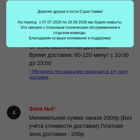
Дорогие друзья и гости Суши Гамма!
Зона №3
*
Минимальная сумма заказа 2000р (Без
На период с 07.07.2026 по 26.08.2026 мы будем закрыты.
Это связано с плановым техническим обслуживанием и
учёта стоимости доставки) Платная
отдыхом команды.
зона доставки - 200р.
Благодарим за ваше понимание и поддержку!
От 2500 бесплатной доставки.
Время доставки: 60-120 минут c 10:00
Заказать суши еще проще —
до 23:00
установите наше
*
Убедитесь что ваш адрес попадает в эту зону
доставки
приложение!
Наше мобильное приложение делает заказ суши
быстрым и удобным. Выбирайте любимые блюда,
оформляйте заказ всего в несколько кликов.
Зона №4
*
Получайте скидки, накапливайте баллы и получайте
Минимальная сумма заказа 2000р (Без
подарки с нашим приложением!!
учёта стоимости доставки) Платная
зона доставки - 200р.