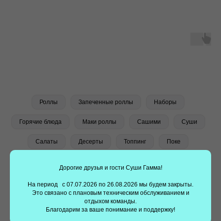
Заказать суши еще проще —
установите наше
приложение!
Наше мобильное приложение делает заказ суши
быстрым и удобным. Выбирайте любимые блюда,
оформляйте заказ всего в несколько кликов.
Роллы
Запеченные роллы
Наборы
Получайте скидки, накапливайте баллы и получайте
подарки с нашим приложением!!
Горячие блюда
Маки роллы
Сашими
Суши
Салаты
Десерты
Топпинг
Поке
Дорогие друзья и гости Суши Гамма!
На период с 07.07.2026 по 26.08.2026 мы будем закрыты.
Это связано с плановым техническим обслуживанием и
отдыхом команды.
Благодарим за ваше понимание и поддержку!