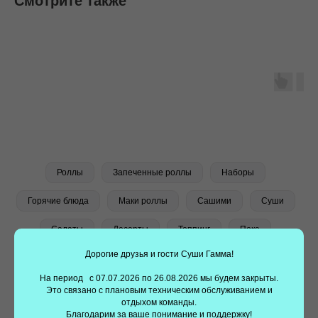
Смотрите также
Заказать суши еще проще —
установите наше
приложение!
Наше мобильное приложение делает заказ суши
быстрым и удобным. Выбирайте любимые блюда,
оформляйте заказ всего в несколько кликов.
Получайте скидки, накапливайте баллы и получайте
Роллы
Запеченные роллы
Наборы
подарки с нашим приложением!!
Горячие блюда
Маки роллы
Сашими
Суши
Салаты
Десерты
Топпинг
Поке
Дорогие друзья и гости Суши Гамма!
На период с 07.07.2026 по 26.08.2026 мы будем закрыты.
Это связано с плановым техническим обслуживанием и
отдыхом команды.
Благодарим за ваше понимание и поддержку!