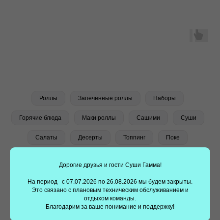
Заказать суши еще проще —
установите наше
приложение!
Наше мобильное приложение делает заказ суши
быстрым и удобным. Выбирайте любимые блюда,
оформляйте заказ всего в несколько кликов.
Роллы
Запеченные роллы
Наборы
Получайте скидки, накапливайте баллы и получайте
подарки с нашим приложением!!
Горячие блюда
Маки роллы
Сашими
Суши
Салаты
Десерты
Топпинг
Поке
Дорогие друзья и гости Суши Гамма!
На период с 07.07.2026 по 26.08.2026 мы будем закрыты.
Это связано с плановым техническим обслуживанием и
отдыхом команды.
Благодарим за ваше понимание и поддержку!