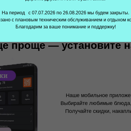
проще — установите наше 
На период с 07.07.2026 по 26.08.2026 мы будем закрыты.
Горячие блюда
Маки роллы
Сашими
Суши
язано с плановым техническим обслуживанием и отдыхом к
Благодарим за ваше понимание и поддержку!
Наше мобильное приложение делает з
Выбирайте любимые блюда, оформляйте з
Получайте скидки, накапливайте балл
приложение