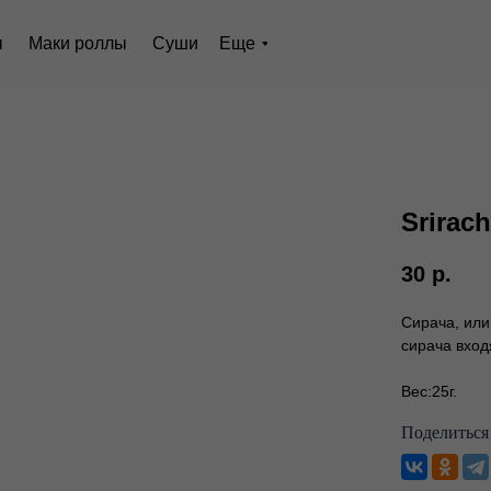
ы
Суши
Еще
Маки роллы
Srirac
30
р.
Сирача, или
сирача входя
Вес:25г.
Поделиться 