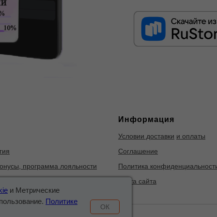
Информация
Условии доставки
и оплаты
гия
Соглашение
онусы, программа лояльности
Политика конфиденциальност
 энергетическая ценность
Карта сайта
kie
и Метрические
спользование.
Политике
ОК