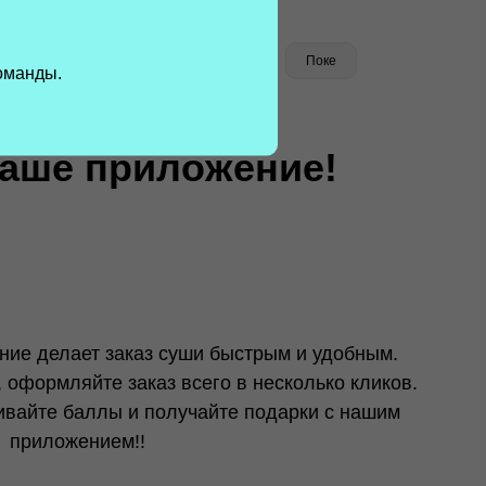
приложение!
Салаты
Десерты
Топпинг
Поке
оманды.
аказ суши быстрым и удобным.
аказ всего в несколько кликов.
ы и получайте подарки с нашим
м!!