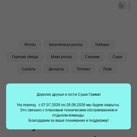
Заказать суши еще проще —
установите наше
приложение!
Наше мобильное приложение делает заказ суши
быстрым и удобным. Выбирайте любимые блюда,
Роллы
Запеченные роллы
Наборы
оформляйте заказ всего в несколько кликов.
Получайте скидки, накапливайте баллы и получайте
Горячие блюда
Маки роллы
Сашими
Суши
подарки с нашим приложением!!
Салаты
Десерты
Топпинг
Поке
Дорогие друзья и гости Суши Гамма!
На период с 07.07.2026 по 26.08.2026 мы будем закрыты.
Это связано с плановым техническим обслуживанием и
отдыхом команды.
Благодарим за ваше понимание и поддержку!