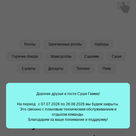
Заказать суши еще проще —
установите наше
приложение!
Наше мобильное приложение делает заказ суши
быстрым и удобным. Выбирайте любимые блюда,
Роллы
Запеченные роллы
Наборы
оформляйте заказ всего в несколько кликов.
Получайте скидки, накапливайте баллы и получайте
Горячие блюда
Маки роллы
Сашими
Суши
подарки с нашим приложением!!
Салаты
Десерты
Топпинг
Поке
Дорогие друзья и гости Суши Гамма!
На период с 07.07.2026 по 26.08.2026 мы будем закрыты.
Это связано с плановым техническим обслуживанием и
отдыхом команды.
Благодарим за ваше понимание и поддержку!